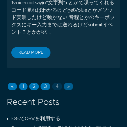
1voiceroid.say(u"文字列") とかで喋ってくれる
コード見ればわかるけどgetVolueとかメソッ
ド実装したけど動かない 音程とかのキーボッ
クスにキー入力までは送れるけどsubmitイベ
ント？とかが発 …
READ MORE
«
1
2
3
4
»
Recent Posts
k8sでQSVを利用する