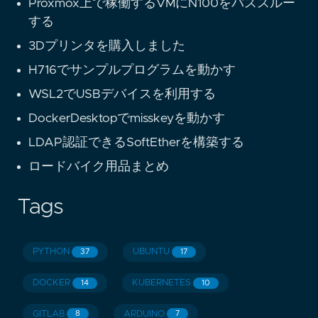
Proxmox上で稼働するVMにN100をパススルー
する
3Dプリンタを購入しました
H716でサンプルプログラムを動かす
WSL2でUSBデバイスを利用する
DockerDesktopでmisskeyを動かす
LDAP認証できるSoftEtherを構築する
ロードバイク用品まとめ
Tags
PYTHON
UBUNTU
37
17
DOCKER
KUBERNETES
14
10
GITLAB
ARDUINO
8
7