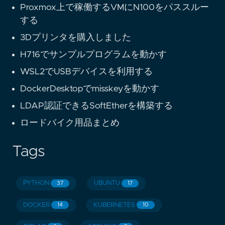
Proxmox上で稼働するVMにN100をパススルー
する
3Dプリンタを購入しました
H716でサンプルプログラムを動かす
WSL2でUSBデバイスを利用する
DockerDesktopでmisskeyを動かす
LDAP認証できるSoftEtherを構築する
ロードバイク用品まとめ
Tags
PYTHON
UBUNTU
37
17
DOCKER
KUBERNETES
14
10