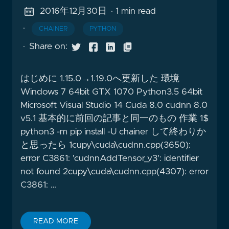
2016年12月30日
· 1 min read
·
CHAINER
PYTHON
·
Share on:
はじめに 1.15.0→1.19.0へ更新した 環境
Windows 7 64bit GTX 1070 Python3.5 64bit
Microsoft Visual Studio 14 Cuda 8.0 cudnn 8.0
v5.1 基本的に前回の記事と同一のもの 作業 1$
python3 -m pip install -U chainer して終わりか
と思ったら 1cupy\cuda\cudnn.cpp(3650):
error C3861: 'cudnnAddTensor_v3': identifier
not found 2cupy\cuda\cudnn.cpp(4307): error
C3861: …
READ MORE