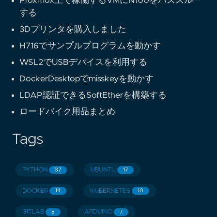
Proxmox上で稼働するVMにN100をパススルー
する
3Dプリンタを購入しました
H716でサンプルプログラムを動かす
WSL2でUSBデバイスを利用する
DockerDesktopでmisskeyを動かす
LDAP認証できるSoftEtherを構築する
ロードバイク用品まとめ
Tags
PYTHON
UBUNTU
37
17
DOCKER
KUBERNETES
14
10
GITLAB
ARDUINO
8
7