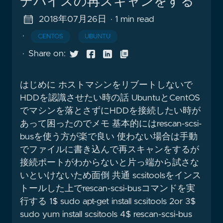
デバイスの再スキャンをする
2018年07月26日
· 1 min read
·
CENTOS
UBUNTU
·
Share on:
はじめに ホストマシンをリブートしないで
HDDを認識させたい時の話 UbuntuとCentOS
でマシンを落とさずにHDDを接続したい時が
あって困ったのでメモ 基本的にはrescan-scsi-
busを使う方が楽で良い 使わない場合は手動
でファイルに書き込んで再スキャンをするが
接続ポートがわからないと片っ端から試さな
いといけないため面倒 共通 scsitoolsをインス
トールした上でrescan-scsi-busコマンドを実
行する 1$ sudo apt-get install scsitools 2or 3$
sudo yum install scsitools 4$ rescan-scsi-bus