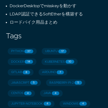
DockerDesktopでmisskeyを動かす
LDAP認証できるSoftEtherを構築する
ロードバイク用品まとめ
Tags
PYTHON
UBUNTU
37
17
DOCKER
KUBERNETES
14
10
GITLAB
ARDUINO
8
7
JAVASCRIPT
RASPBERRY-PI-2
5
5
CENTOS
JAVA
4
4
JUPYTER-NOTEBOOK
WINDOWS
4
4