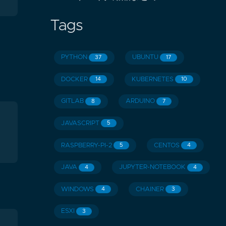
Tags
PYTHON
UBUNTU
37
17
DOCKER
KUBERNETES
14
10
GITLAB
ARDUINO
8
7
JAVASCRIPT
5
RASPBERRY-PI-2
CENTOS
5
4
JAVA
JUPYTER-NOTEBOOK
4
4
WINDOWS
CHAINER
4
3
ESXI
3