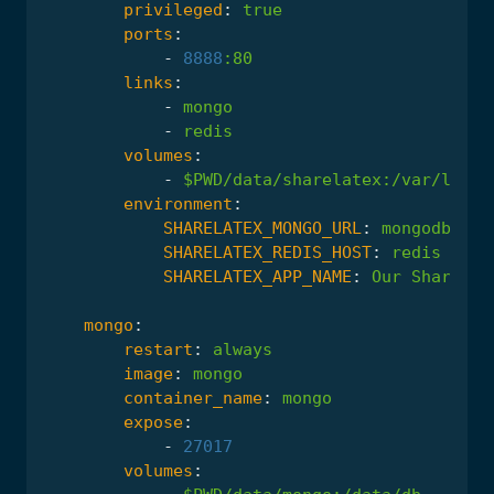
privileged
:
true
ports
:
-
8888
:
80
links
:
-
mongo
-
redis
volumes
:
-
$PWD/data/sharelatex:/var/lib/s
environment
:
SHARELATEX_MONGO_URL
:
mongodb://m
SHARELATEX_REDIS_HOST
:
redis
SHARELATEX_APP_NAME
:
Our
ShareLaT
mongo
:
restart
:
always
image
:
mongo
container_name
:
mongo
expose
:
-
27017
volumes
: