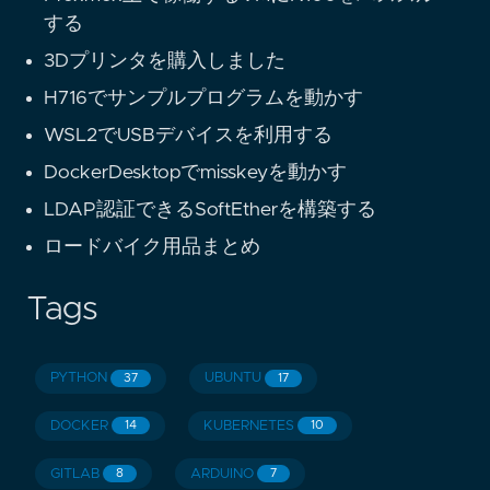
する
3Dプリンタを購入しました
H716でサンプルプログラムを動かす
WSL2でUSBデバイスを利用する
DockerDesktopでmisskeyを動かす
LDAP認証できるSoftEtherを構築する
ロードバイク用品まとめ
Tags
PYTHON
UBUNTU
37
17
DOCKER
KUBERNETES
14
10
GITLAB
ARDUINO
8
7