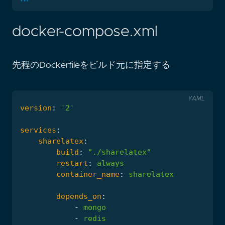
docker-compose.xml
先程のDockerfileをビルド元に指定する
YAML
version
:
'2'
services
:
sharelatex
:
build
:
"./sharelatex"
restart
:
always
container_name
:
sharelatex
depends_on
:
-
mongo
-
redis