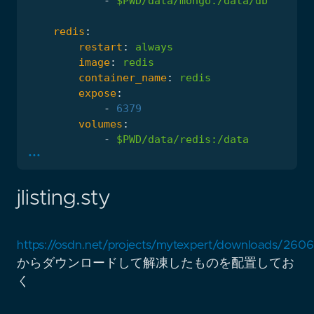
-
$PWD/data/mongo:/data/db
redis
:
restart
:
always
image
:
redis
container_name
:
redis
expose
:
-
6379
volumes
:
-
$PWD/data/redis:/data
...
jlisting.sty
https://osdn.net/projects/mytexpert/downloads/26068/
からダウンロードして解凍したものを配置してお
く