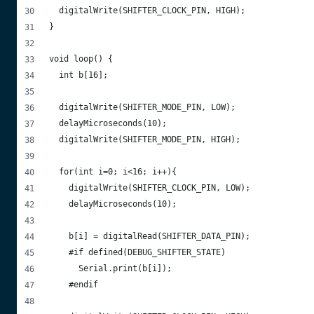
  digitalWrite(SHIFTER_CLOCK_PIN, HIGH);
}
void loop() {
  int b[16];
  digitalWrite(SHIFTER_MODE_PIN, LOW);
  delayMicroseconds(10);
  digitalWrite(SHIFTER_MODE_PIN, HIGH);
  for(int i=0; i<16; i++){
    digitalWrite(SHIFTER_CLOCK_PIN, LOW);
    delayMicroseconds(10);
    b[i] = digitalRead(SHIFTER_DATA_PIN);
    #if defined(DEBUG_SHIFTER_STATE)
      Serial.print(b[i]);
    #endif