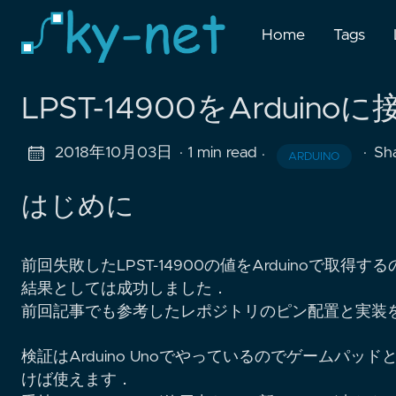
Home
Tags
LPST-14900をArduin
2018年10月03日
· 1 min read
·
Sh
·
ARDUINO
はじめに
前回失敗したLPST-14900の値をArduinoで取得
結果としては成功しました．
前回記事でも参考したレポジトリのピン配置と実装
検証はArduino Unoでやっているのでゲームパ
けば使えます．