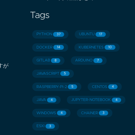
Tags
PYTHON
UBUNTU
37
17
DOCKER
KUBERNETES
14
10
GITLAB
ARDUINO
8
7
すが
JAVASCRIPT
5
RASPBERRY-PI-2
CENTOS
5
4
JAVA
JUPYTER-NOTEBOOK
4
4
WINDOWS
CHAINER
4
3
ESXI
3