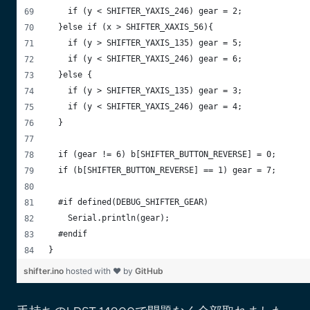
    if (y < SHIFTER_YAXIS_246) gear = 2;
  }else if (x > SHIFTER_XAXIS_56){
    if (y > SHIFTER_YAXIS_135) gear = 5;
    if (y < SHIFTER_YAXIS_246) gear = 6;  
  }else {
    if (y > SHIFTER_YAXIS_135) gear = 3;
    if (y < SHIFTER_YAXIS_246) gear = 4;
  }
  if (gear != 6) b[SHIFTER_BUTTON_REVERSE] = 0;
  if (b[SHIFTER_BUTTON_REVERSE] == 1) gear = 7;
  #if defined(DEBUG_SHIFTER_GEAR)
    Serial.println(gear);
  #endif
}
shifter.ino
hosted with ❤ by
GitHub