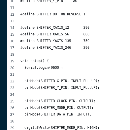
#define SHIFTER_Y_PIN     A0
#define SHIFTER_BUTTON_REVERSE 1
#define SHIFTER_XAXIS_12       290
#define SHIFTER_XAXIS_56       600
#define SHIFTER_YAXIS_135      750
#define SHIFTER_YAXIS_246      290
void setup() {
  Serial.begin(9600);
  pinMode(SHIFTER_X_PIN, INPUT_PULLUP);
  pinMode(SHIFTER_Y_PIN, INPUT_PULLUP);
  pinMode(SHIFTER_CLOCK_PIN, OUTPUT);
  pinMode(SHIFTER_MODE_PIN, OUTPUT);
  pinMode(SHIFTER_DATA_PIN, INPUT);
  digitalWrite(SHIFTER_MODE_PIN, HIGH);