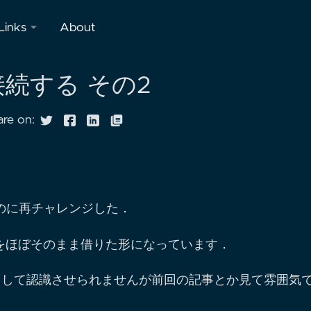
Links
About
Discord
oに接続する その2
Stream
are on:
するのに再チャレンジした．
をほぼそのまま借りた形になっています．
ッドとして認識させられませんが前回の記事とか見て雰囲気