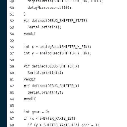
    digitalWrite(SHIFTER_CLOCK_PIN, HIGH);
    delayMicroseconds(10);
  }
  #if defined(DEBUG_SHIFTER_STATE)
    Serial.println();
  #endif
  int x = analogRead(SHIFTER_X_PIN);
  int y = analogRead(SHIFTER_Y_PIN);
  #if defined(DEBUG_SHIFTER_X)
    Serial.println(x);
  #endif
  #if defined(DEBUG_SHIFTER_Y)
    Serial.println(y);
  #endif
  int gear = 0;
  if (x < SHIFTER_XAXIS_12){
    if (y > SHIFTER_YAXIS_135) gear = 1;