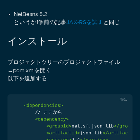
NetBeans 8.2
というか1個前の記事
JAX-RSを試す
と同じ
インストール
プロジェクトツリーのプロジェクトファイル
→pom.xmlを開く
以下を追加する
XML
<dependencies>
<dependency>
<groupId>
net.sf.json-lib
</groupId
<artifactId>
json-lib
</artifactId>
<version>
2.4
</version>