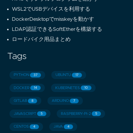
WSL2でUSBデバイスを利用する
DockerDesktopでmisskeyを動かす
LDAP認証できるSoftEtherを構築する
ロードバイク用品まとめ
Tags
PYTHON
UBUNTU
37
17
DOCKER
KUBERNETES
14
10
GITLAB
ARDUINO
8
7
JAVASCRIPT
RASPBERRY-PI-2
5
5
CENTOS
JAVA
4
4