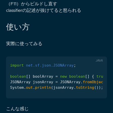
（F11）からビルドし直す
classifierの記述が抜けてると怒られる
使い方
実際に使ってみる
JAVA
import
net.sf.json.JSONArray
;
boolean
[]
boolArray
=
new
boolean
[]
{
true
,
f
JSONArray
jsonArray
=
JSONArray
.
fromObject
(
bo
System
.
out
.
println
(
jsonArray
.
toString
());
こんな感じ