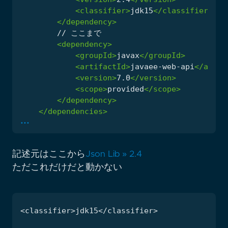
<classifier>
jdk15
</classifier>
</dependency>
<dependency>
<groupId>
javax
</groupId>
<artifactId>
javaee-web-api
</artif
<version>
7.0
</version>
<scope>
provided
</scope>
</dependency>
</dependencies>
...
記述元はここから
Json Lib » 2.4
ただこれだけだと動かない