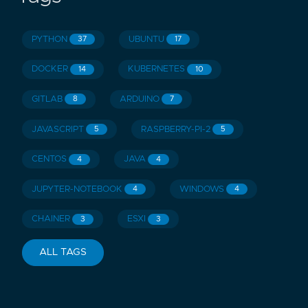
PYTHON
UBUNTU
37
17
DOCKER
KUBERNETES
14
10
GITLAB
ARDUINO
8
7
JAVASCRIPT
RASPBERRY-PI-2
5
5
CENTOS
JAVA
4
4
JUPYTER-NOTEBOOK
WINDOWS
4
4
CHAINER
ESXI
3
3
ALL TAGS