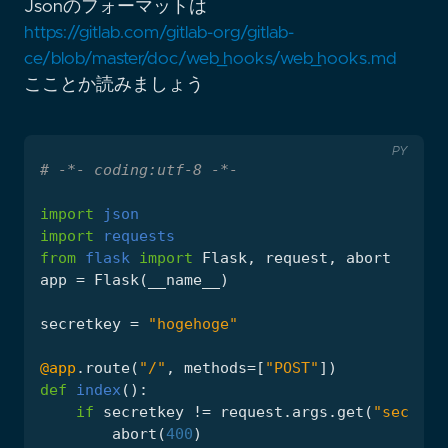
Jsonのフォーマットは
https://gitlab.com/gitlab-org/gitlab-
ce/blob/master/doc/web_hooks/web_hooks.md
こことか読みましょう
PY
# -*- coding:utf-8 -*-
import
json
import
requests
from
flask
import
Flask
,
request
,
abort
app
=
Flask
(
__name__
)
secretkey
=
"hogehoge"
@app
.
route
(
"/"
,
methods
=
[
"POST"
])
def
index
():
if
secretkey
!=
request
.
args
.
get
(
"secretk
abort
(
400
)