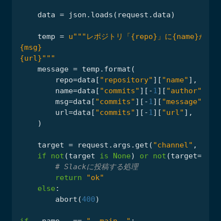
data
=
json
.
loads
(
request
.
data
)
temp
=
u
"""レポジトリ「
{repo}
」に
{name}
{msg}
{url}
"""
message
=
temp
.
format
(
repo
=
data
[
"repository"
][
"name"
],
name
=
data
[
"commits"
][
-
1
][
"author"
][
"n
msg
=
data
[
"commits"
][
-
1
][
"message"
],
url
=
data
[
"commits"
][
-
1
][
"url"
],
)
target
=
request
.
args
.
get
(
"channel"
,
None
if
not
(
target
is
None
)
or
not
(
target
==
"ge
# Slackに投稿する処理
return
"ok"
else
:
abort
(
400
)
if
__name__
==
"__main__"
: