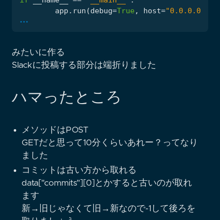
app
.
run
(
debug
=
True
,
host
=
"0.0.0.0"
,
p
...
みたいに作る
Slackに投稿する部分は端折りました
ハマったところ
メソッドはPOST
GETだと思って10分くらいあれー？ってなり
ました
コミットは古い方から取れる
data["commits"][0]とかすると古いのが取れ
ます
新→旧じゃなくて旧→新なので-1して後ろを