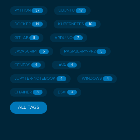
PYTHON
UBUNTU
37
17
DOCKER
KUBERNETES
14
10
GITLAB
ARDUINO
8
7
JAVASCRIPT
RASPBERRY-PI-2
5
5
CENTOS
JAVA
4
4
JUPYTER-NOTEBOOK
WINDOWS
4
4
CHAINER
ESXI
3
3
ALL TAGS