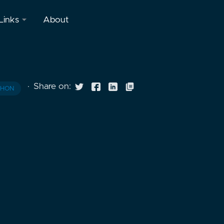
Links
About
Discord
ル
Stream
·
Share on:
THON