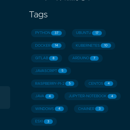
Tags
PYTHON
UBUNTU
37
17
DOCKER
KUBERNETES
14
10
GITLAB
ARDUINO
8
7
JAVASCRIPT
5
RASPBERRY-PI-2
CENTOS
5
4
JAVA
JUPYTER-NOTEBOOK
4
4
WINDOWS
CHAINER
4
3
ESXI
3