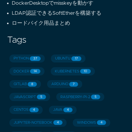
DockerDesktopでmisskeyを動かす
LDAP認証できるSoftEtherを構築する
ロードバイク用品まとめ
Tags
PYTHON
UBUNTU
37
17
DOCKER
KUBERNETES
14
10
GITLAB
ARDUINO
8
7
JAVASCRIPT
RASPBERRY-PI-2
5
5
CENTOS
JAVA
4
4
JUPYTER-NOTEBOOK
WINDOWS
4
4